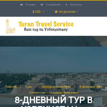
Отзывы
О компании
Контакты
USD
На русском
УЗБЕКИСТАН
ТУРЫ
ЭКСКУРСИИ
УСЛУГИ
ОТЕЛИ
БЛОГ
ПОИСК
/
/
/
Главная
Туры
Экскурсионные туры
8-дневный тур в
Узбекистан — «Караван времени»!
8-ДНЕВНЫЙ ТУР В