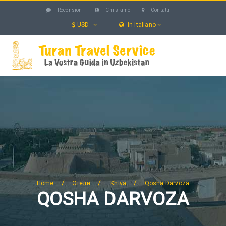
Recensioni
Chi siamo
Contatti
USD
In Italiano
UZBEKISTAN
TOUR
ESCURSIONE
SERVIZI
ОТЕЛИ
BLOG
CERCA
/
/
/
Home
Отели
Khiva
Qosha Darvoza
QOSHA DARVOZA